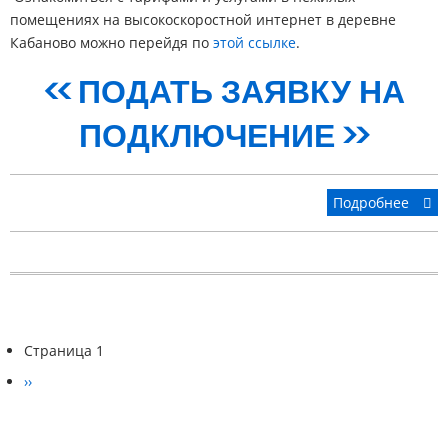
помещениях на высокоскоростной интернет в деревне
Кабаново можно перейдя по
этой ссылке
.
<< ПОДАТЬ ЗАЯВКУ НА
ПОДКЛЮЧЕНИЕ >>
Подробнее
Страница 1
Нумерация
Следующая
››
страниц
страница