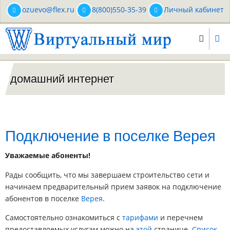
Перейти
ozuevo@flex.ru
8(800)550-35-39
Личный кабинет
к
основному
содержанию
домашний интернет
Подключение в поселке Верея
Уважаемые абоненты!
Рады сообщить, что мы завершаем строительство сети и
начинаем предварительный прием заявок на подключение
абонентов в поселке
Верея
.
Самостоятельно ознакомиться с
тарифами
и перечнем
предоставляемых услугам можно на
этой
странице.
Список