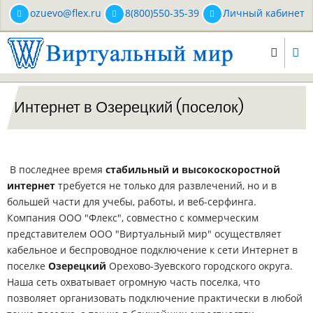
Перейти
ozuevo@flex.ru
8(800)550-35-39
Личный кабинет
к
основному
содержанию
Интернет в Озерецкий (поселок)
В последнее время
стабильный и высокоскоростной
интернет
требуется не только для развлечений, но и в
большей части для учебы, работы, и веб-серфинга.
Компания ООО "Флекс", совместно с коммерческим
представителем ООО "Виртуальный мир" осуществляет
кабельное и беспроводное подключение к сети Интернет в
поселке
Озерецкий
Орехово-Зуевского городского округа.
Наша сеть охватывает огромную часть поселка, что
позволяет организовать подключение практически в любой