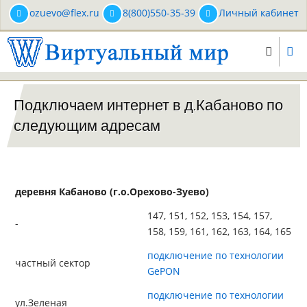
Перейти
ozuevo@flex.ru
8(800)550-35-39
Личный кабинет
к
основному
содержанию
Подключаем интернет в д.Кабаново по
следующим адресам
деревня Кабаново (г.о.Орехово-Зуево)
147, 151, 152, 153, 154, 157,
-
158, 159, 161, 162, 163, 164, 165
подключение по технологии
частный сектор
GePON
подключение по технологии
ул.Зеленая