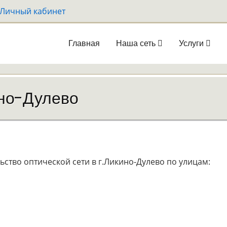
Личный кабинет
Главная
Наша сеть
Услуги
Main
navigation
ино-Дулево
ство оптической сети в г.Ликино-Дулево по улицам: