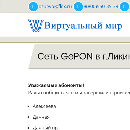
Перейти
ozuevo@flex.ru
8(800)550-35-39
к
основному
содержанию
Сеть GePON в г.Лик
Уважаемые абоненты!
Рады сообщить, что мы завершили строитель
Алексеева
Дачная
Дачный пр.