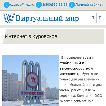
Перейти
ozuevo@flex.ru
8(800)550-35-39
Личный кабинет
к
основному
содержанию
Интернет в Куровское
В последнее время
стабильный и
высокоскоростной
интернет
требуется не
только для развлечений,
но и в большей части для
учебы, работы, и веб-
серфинга. Компания ООО
"Флекс", совместно с