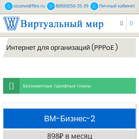
Перейти
ozuevo@flex.ru
8(800)550-35-39
Личный кабинет
к
основному
содержанию
Интернет для организаций (PPPoE )
Безлимитные тарифные планы
ВМ-Бизнес-2
898₽ в месяц